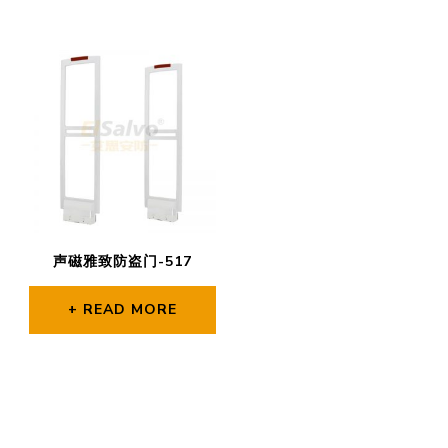
声磁雅致防盗门-517
READ MORE