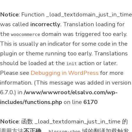
Notice
: Function _load_textdomain_just_in_time
was called
incorrectly
. Translation loading for
the
domain was triggered too early.
woocommerce
This is usually an indicator for some code in the
plugin or theme running too early. Translations
should be loaded at the
action or later.
init
Please see
Debugging in WordPress
for more
information. (This message was added in version
6.7.0.) in
/www/wwwroot/elsalvo.com/wp-
includes/functions.php
on line
6170
Notice
: 函数 _load_textdomain_just_in_time 的
调用方法
不正确
。
域的翻译加载触发
blossom-shop